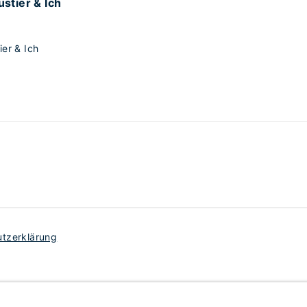
stier & Ich
er & Ich
tzerklärung