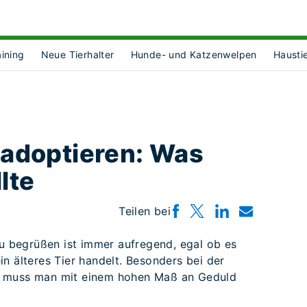
aining
Neue Tierhalter
Hunde- und Katzenwelpen
Hausti
bmenu for [object Object]
e adoptieren: Was
lte
Teilen bei
zu begrüßen ist immer aufregend, egal ob es
n älteres Tier handelt. Besonders bei der
, muss man mit einem hohen Maß an Geduld