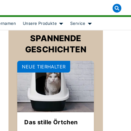
ernamen
Unsere Produkte
Service
Show submenu for [object Object]
Show submenu for [ob
SPANNENDE
GESCHICHTEN
NEUE TIERHALTER
Das stille Örtchen